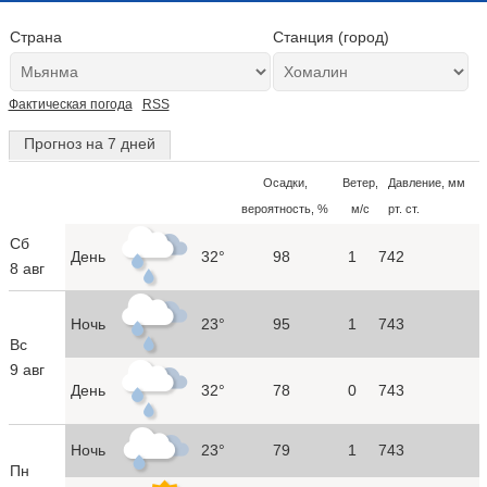
Страна
Станция (город)
Фактическая погода
RSS
Прогноз на 7 дней
Осадки,
Ветер,
Давление, мм
вероятность, %
м/с
рт. ст.
Сб
День
32°
98
1
742
8 авг
Ночь
23°
95
1
743
Вс
9 авг
День
32°
78
0
743
Ночь
23°
79
1
743
Пн