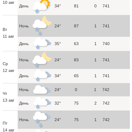
10 авг
День
34°
81
0
741
Ночь
24°
87
1
741
Вт
11 авг
День
35°
63
1
740
Ночь
24°
83
1
741
Ср
12 авг
День
34°
65
1
741
Ночь
24°
0
1
742
Чт
13 авг
День
32°
75
2
742
Ночь
24°
75
1
742
Пт
14 авг