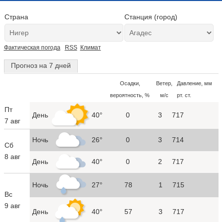
Страна
Станция (город)
Фактическая погода
RSS
Климат
Прогноз на 7 дней
Осадки,
Ветер,
Давление, мм
вероятность, %
м/с
рт. ст.
Пт
День
40°
0
3
717
7 авг
Ночь
26°
0
3
714
Сб
8 авг
День
40°
0
2
717
Ночь
27°
78
1
715
Вс
9 авг
День
40°
57
3
717