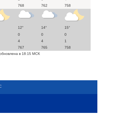
768
762
758
12°
14°
15°
0
0
0
4
4
1
767
765
758
 обновлена в 18:15 МСК
С