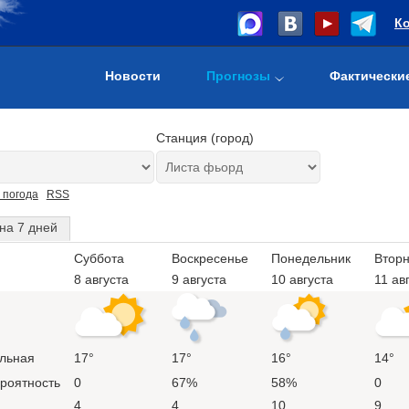
К
Новости
Прогнозы
Фактически
Станция (город)
 погода
RSS
на 7 дней
Суббота
Воскресенье
Понедельник
Вторн
8 августа
9 августа
10 августа
11 ав
льная
17°
17°
16°
14°
ероятность
0
67%
58%
0
4
4
10
9