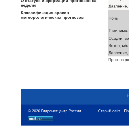
О статусе информации прогнозов на
неделю
Давление, 
Классификация сроков
метеорологических прогнозов
Ночь
T минима
Осадки, в
Ветер, м/с
Давление, 
Прогноз ра
© 2026 Гидрометцентр России
Старый сайт
Пр