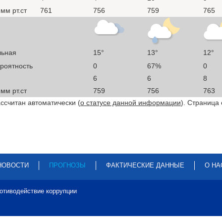
мм рт.ст
761
756
759
765
льная
15°
13°
12°
ероятность
0
67%
0
6
6
8
мм рт.ст
759
756
763
ссчитан автоматически (
о статусе данной информации
). Страница
НОВОСТИ
ПРОГНОЗЫ
ФАКТИЧЕСКИЕ ДАННЫЕ
О НА
отиводействие коррупции