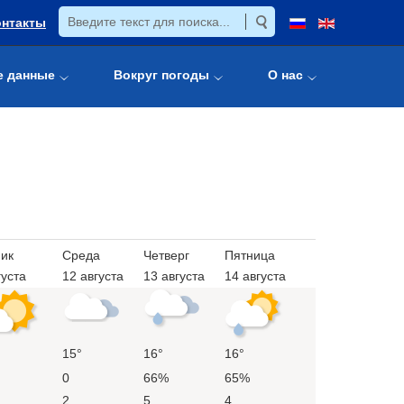
онтакты
е данные
Вокруг погоды
О нас
ик
Среда
Четверг
Пятница
густа
12 августа
13 августа
14 августа
15°
16°
16°
0
66%
65%
2
5
4