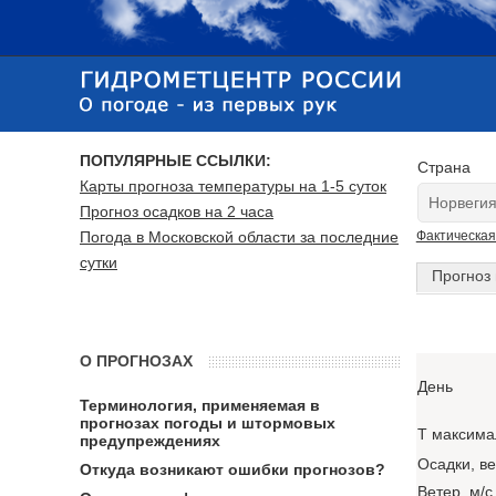
ПОПУЛЯРНЫЕ ССЫЛКИ:
Страна
Карты прогноза температуры на 1-5 суток
Прогноз осадков на 2 часа
Погода в Московской области за последние
Фактическая
сутки
Прогноз 
О ПРОГНОЗАХ
День
Терминология, применяемая в
прогнозах погоды и штормовых
T максима
предупреждениях
Осадки, в
Откуда возникают ошибки прогнозов?
Ветер, м/с