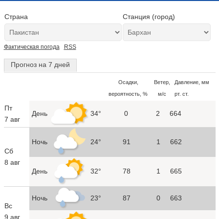
Страна
Станция (город)
Фактическая погода
RSS
Прогноз на 7 дней
Осадки,
Ветер,
Давление, мм
вероятность, %
м/с
рт. ст.
Пт
День
34°
0
2
664
7 авг
Ночь
24°
91
1
662
Сб
8 авг
День
32°
78
1
665
Ночь
23°
87
0
663
Вс
9 авг