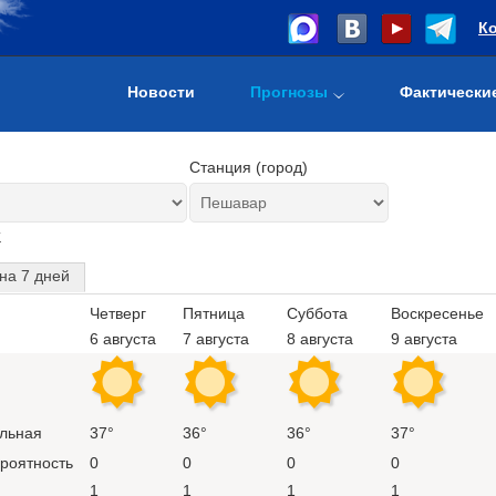
К
Новости
Прогнозы
Фактически
Станция (город)
т
на 7 дней
Четверг
Пятница
Суббота
Воскресенье
6 августа
7 августа
8 августа
9 августа
льная
37°
36°
36°
37°
ероятность
0
0
0
0
1
1
1
1