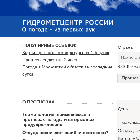
ПОПУЛЯРНЫЕ ССЫЛКИ:
Страна
Карты прогноза температуры на 1-5 суток
Прогноз осадков на 2 часа
Погода в Московской области за последние
RSS
Клима
сутки
Прогноз 
О ПРОГНОЗАХ
День
Терминология, применяемая в
прогнозах погоды и штормовых
T максима
предупреждениях
Осадки, в
Откуда возникают ошибки прогнозов?
Ветер, м/с