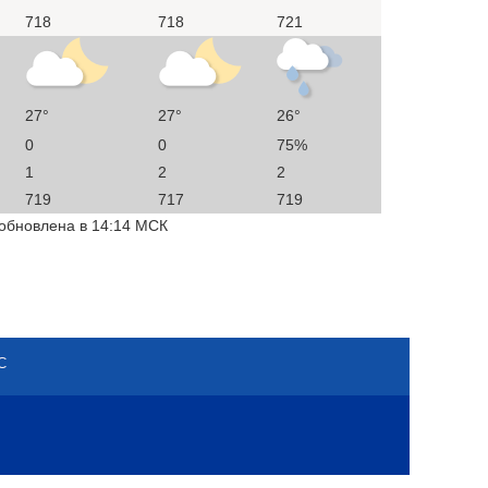
718
718
721
27°
27°
26°
0
0
75%
1
2
2
719
717
719
 обновлена в 14:14 МСК
С