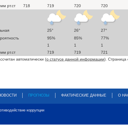
мм рт.ст
718
719
720
720
льная
25°
26°
27°
ероятность
95%
85%
77%
1
1
1
мм рт.ст
719
719
721
ссчитан автоматически (
о статусе данной информации
). Страница
НОВОСТИ
ПРОГНОЗЫ
ФАКТИЧЕСКИЕ ДАННЫЕ
О НА
отиводействие коррупции