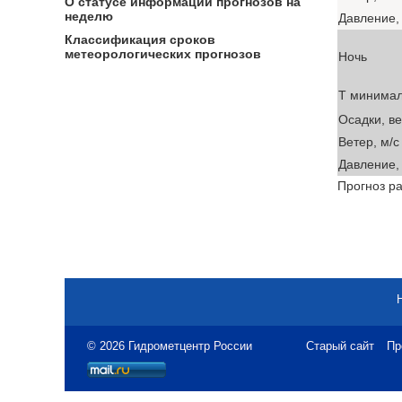
О статусе информации прогнозов на
неделю
Давление, 
Классификация сроков
метеорологических прогнозов
Ночь
T минима
Осадки, в
Ветер, м/с
Давление, 
Прогноз ра
© 2026 Гидрометцентр России
Старый сайт
Пр