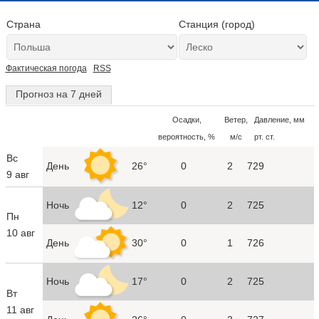
Страна
Станция (город)
Фактическая погода
RSS
Прогноз на 7 дней
Осадки,
Ветер,
Давление, мм
вероятность, %
м/с
рт. ст.
Вс
День
26°
0
2
729
9 авг
Ночь
12°
0
2
725
Пн
10 авг
День
30°
0
1
726
Ночь
17°
0
2
725
Вт
11 авг