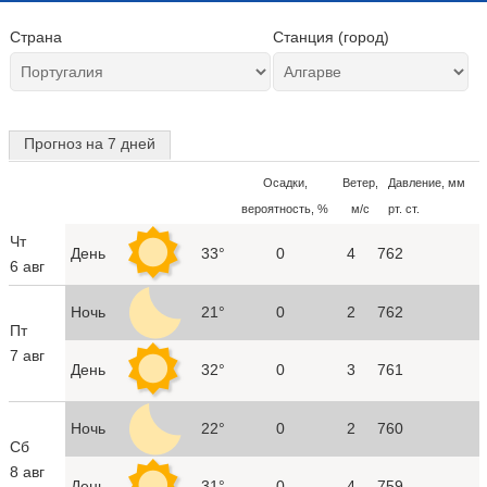
Страна
Станция (город)
Прогноз на 7 дней
Осадки,
Ветер,
Давление, мм
вероятность, %
м/с
рт. ст.
Чт
День
33°
0
4
762
6 авг
Ночь
21°
0
2
762
Пт
7 авг
День
32°
0
3
761
Ночь
22°
0
2
760
Сб
8 авг
День
31°
0
4
759