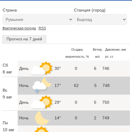
Страна
Станция (город)
Фактическая погода
RSS
Прогноз на 7 дней
Осадки,
Ветер,
Давление, мм
вероятность, %
м/с
рт. ст.
Сб
День
30°
0
6
746
8 авг
Ночь
17°
62
5
748
Вс
9 авг
День
29°
0
5
750
Ночь
14°
0
2
749
Пн
10 авг