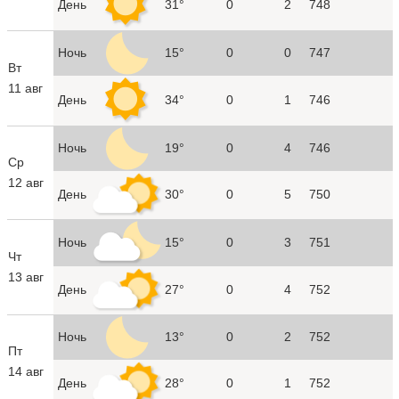
День
31°
0
2
748
Ночь
15°
0
0
747
Вт
11 авг
День
34°
0
1
746
Ночь
19°
0
4
746
Ср
12 авг
День
30°
0
5
750
Ночь
15°
0
3
751
Чт
13 авг
День
27°
0
4
752
Ночь
13°
0
2
752
Пт
14 авг
День
28°
0
1
752