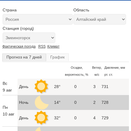
Страна
Область
Станция (город)
Фактическая погода
RSS
Климат
Прогноз на 7 дней
График
Осадки,
Ветер,
Давление, мм
вероятность, %
м/с
рт. ст.
Вс
День
28°
0
3
731
9 авг
Ночь
14°
0
2
728
Пн
10 авг
День
32°
0
4
729