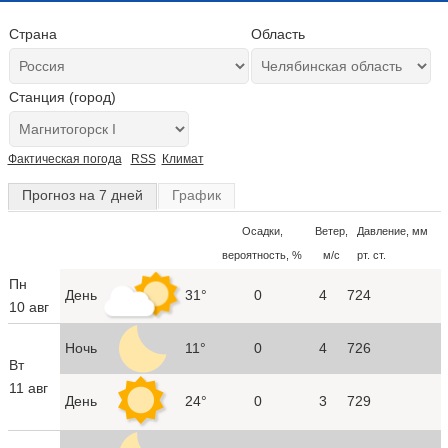
Страна
Область
Станция (город)
Фактическая погода
RSS
Климат
Прогноз на 7 дней
График
Осадки,
Ветер,
Давление, мм
вероятность, %
м/с
рт. ст.
Пн
День
31°
0
4
724
10 авг
Ночь
11°
0
4
726
Вт
11 авг
День
24°
0
3
729