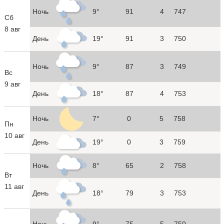
Ночь
9°
91
4
747
Сб
8 авг
День
19°
91
3
750
Ночь
9°
87
3
749
Вс
9 авг
День
18°
87
4
753
Ночь
7°
0
5
758
Пн
10 авг
День
19°
0
3
759
Ночь
8°
65
2
758
Вт
11 авг
День
18°
79
3
753
Ночь
9°
75
5
750