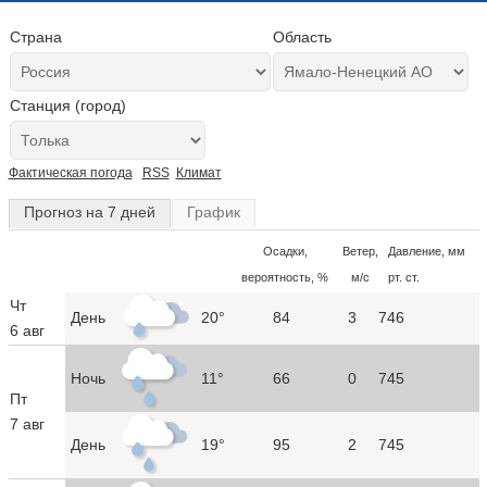
Страна
Область
Станция (город)
Фактическая погода
RSS
Климат
Прогноз на 7 дней
График
Осадки,
Ветер,
Давление, мм
вероятность, %
м/с
рт. ст.
Чт
День
20°
84
3
746
6 авг
Ночь
11°
66
0
745
Пт
7 авг
День
19°
95
2
745