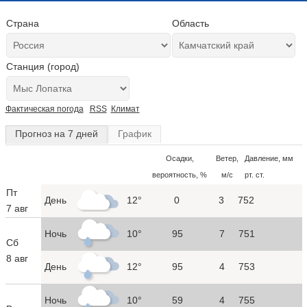
Страна
Область
Станция (город)
Фактическая погода
RSS
Климат
Прогноз на 7 дней
График
Осадки,
Ветер,
Давление, мм
вероятность, %
м/с
рт. ст.
Пт
День
12°
0
3
752
7 авг
Ночь
10°
95
7
751
Сб
8 авг
День
12°
95
4
753
Ночь
10°
59
4
755