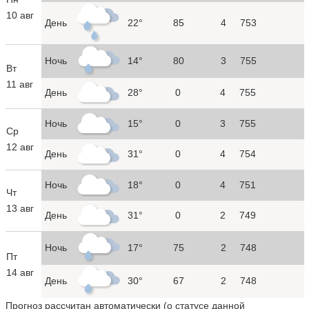
10 авг
День
22°
85
4
753
Ночь
14°
80
3
755
Вт
11 авг
День
28°
0
4
755
Ночь
15°
0
3
755
Ср
12 авг
День
31°
0
4
754
Ночь
18°
0
4
751
Чт
13 авг
День
31°
0
2
749
Ночь
17°
75
2
748
Пт
14 авг
День
30°
67
2
748
Прогноз рассчитан автоматически (
о статусе данной