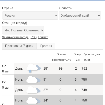
Страна
Область
Станция (город)
Фактическая погода
RSS
Климат
Прогноз на 7 дней
График
Осадки,
Ветер,
Давление, мм
вероятность, %
м/с
рт. ст.
Сб
День
18°
99
2
752
8 авг
Ночь
9°
0
3
750
Вс
9 авг
День
27°
0
4
749
Ночь
14°
0
4
750
Пн