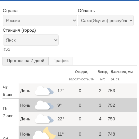
Страна
Область
Станция (город)
RSS
Прогноз на 7 дней
График
Осадки,
Ветер,
Давление, мм
вероятность, %
м/с
рт. ст.
Чт
День
17°
0
2
753
6 авг
Ночь
9°
0
3
752
Пт
7 авг
День
22°
0
4
750
Ночь
11°
0
2
748
Сб