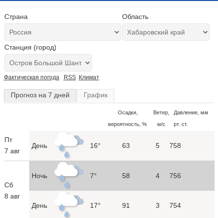
Страна
Область
Станция (город)
Фактическая погода
RSS
Климат
Прогноз на 7 дней
График
Осадки,
Ветер,
Давление, мм
вероятность, %
м/с
рт. ст.
Пт
День
16°
63
5
758
7 авг
Ночь
7°
58
4
756
Сб
8 авг
День
17°
91
3
754