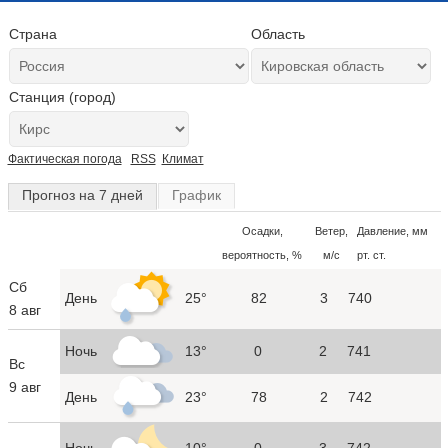
Страна
Область
Станция (город)
Фактическая погода
RSS
Климат
Прогноз на 7 дней
График
Осадки,
Ветер,
Давление, мм
вероятность, %
м/с
рт. ст.
Сб
День
25°
82
3
740
8 авг
Ночь
13°
0
2
741
Вс
9 авг
День
23°
78
2
742
Ночь
10°
0
3
742