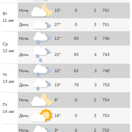
Ночь
10°
0
2
752
Вт
11 авг
День
27°
0
3
751
Ночь
12°
60
3
746
Ср
12 авг
День
22°
83
4
743
Ночь
10°
62
3
748
Чт
13 авг
День
19°
79
3
753
Ночь
8°
0
2
754
Пт
14 авг
День
18°
0
3
753
Ночь
9°
0
2
752