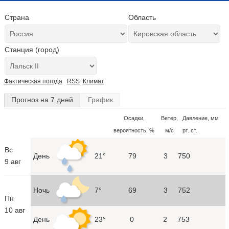
Страна
Область
Станция (город)
Фактическая погода
RSS
Климат
Прогноз на 7 дней
График
Осадки,
Ветер,
Давление, мм
вероятность, %
м/с
рт. ст.
Вс
День
21°
79
3
750
9 авг
Ночь
7°
69
3
752
Пн
10 авг
День
23°
0
2
753