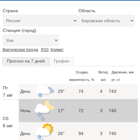
Страна
Область
Станция (город)
Фактическая погода
RSS
Климат
Прогноз на 7 дней
График
Осадки,
Ветер,
Давление, мм
вероятность, %
м/с
рт. ст.
Пт
День
29°
74
4
743
7 авг
Ночь
17°
72
3
740
Сб
8 авг
День
26°
94
3
740