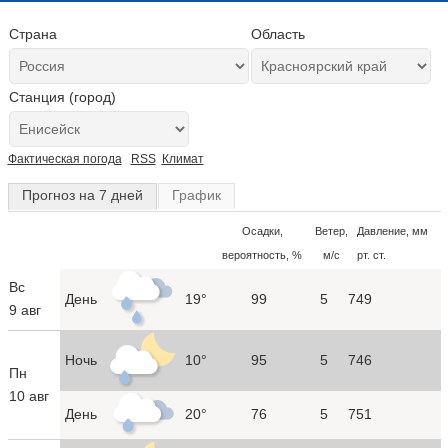
Страна
Область
Станция (город)
Фактическая погода
RSS
Климат
Прогноз на 7 дней
График
Осадки,
Ветер,
Давление, мм
вероятность, %
м/с
рт. ст.
Вс
День
19°
99
5
749
9 авг
Ночь
10°
95
5
746
Пн
10 авг
День
20°
76
5
751