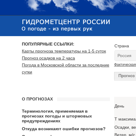
ПОПУЛЯРНЫЕ ССЫЛКИ:
Страна
Карты прогноза температуры на 1-5 суток
Прогноз осадков на 2 часа
Погода в Московской области за последние
Фактическая
сутки
Прогноз 
О ПРОГНОЗАХ
День
Терминология, применяемая в
прогнозах погоды и штормовых
T максима
предупреждениях
Осадки, в
Откуда возникают ошибки прогнозов?
Ветер, м/с