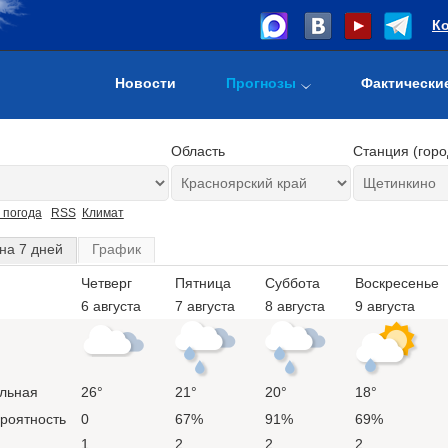
К
Новости
Прогнозы
Фактически
Область
Станция (горо
 погода
RSS
Климат
на 7 дней
График
Четверг
Пятница
Суббота
Воскресенье
6 августа
7 августа
8 августа
9 августа
льная
26°
21°
20°
18°
ероятность
0
67%
91%
69%
1
2
2
2