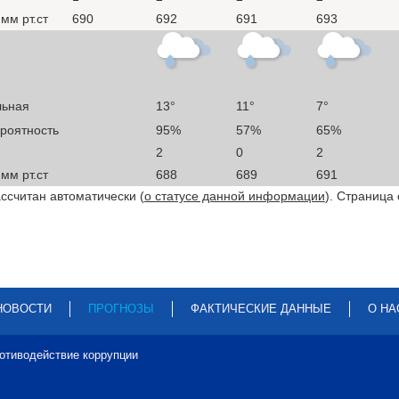
мм рт.ст
690
692
691
693
льная
13°
11°
7°
ероятность
95%
57%
65%
2
0
2
мм рт.ст
688
689
691
ссчитан автоматически (
о статусе данной информации
). Страница
НОВОСТИ
ПРОГНОЗЫ
ФАКТИЧЕСКИЕ ДАННЫЕ
О НА
отиводействие коррупции