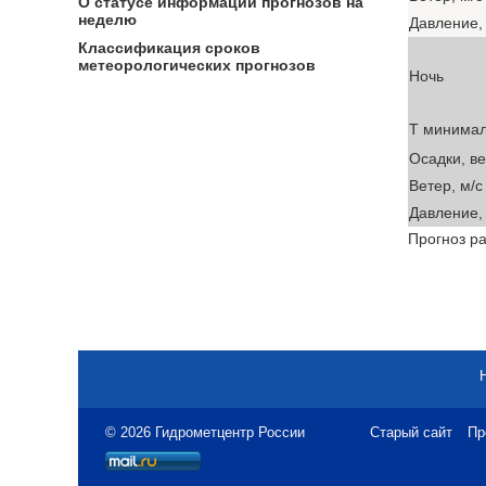
О статусе информации прогнозов на
неделю
Давление, 
Классификация сроков
метеорологических прогнозов
Ночь
T минима
Осадки, в
Ветер, м/с
Давление, 
Прогноз ра
© 2026 Гидрометцентр России
Старый сайт
Пр