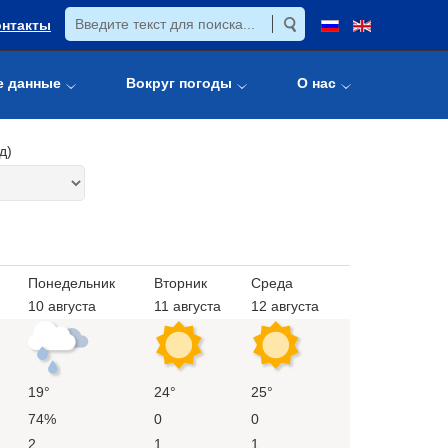
онтакты
е данные
Вокруг погоды
О нас
д)
Понедельник
Вторник
Среда
10 августа
11 августа
12 августа
19°
24°
25°
74%
0
0
2
1
1