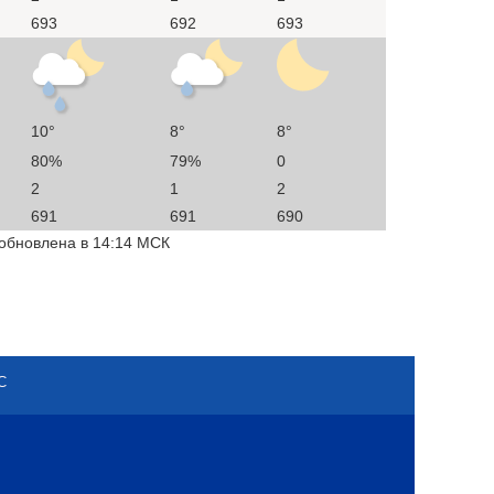
693
692
693
10°
8°
8°
80%
79%
0
2
1
2
691
691
690
 обновлена в 14:14 МСК
С