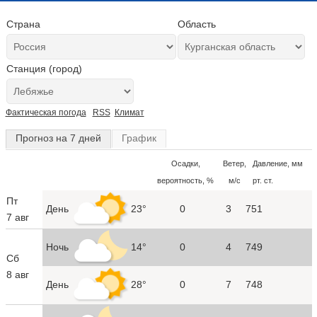
Страна
Область
Станция (город)
Фактическая погода
RSS
Климат
Прогноз на 7 дней
График
Осадки,
Ветер,
Давление, мм
вероятность, %
м/с
рт. ст.
Пт
День
23°
0
3
751
7 авг
Ночь
14°
0
4
749
Сб
8 авг
День
28°
0
7
748