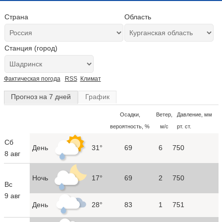
Страна
Область
Станция (город)
Фактическая погода
RSS
Климат
Прогноз на 7 дней
График
Осадки,
Ветер,
Давление, мм
вероятность, %
м/с
рт. ст.
Сб
День
31°
69
6
750
8 авг
Ночь
17°
69
2
750
Вс
9 авг
День
28°
83
1
751