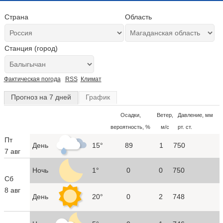
Страна
Область
Станция (город)
Фактическая погода
RSS
Климат
Прогноз на 7 дней
График
Осадки,
Ветер,
Давление, мм
вероятность, %
м/с
рт. ст.
Пт
День
15°
89
1
750
7 авг
Ночь
1°
0
0
750
Сб
8 авг
День
20°
0
2
748