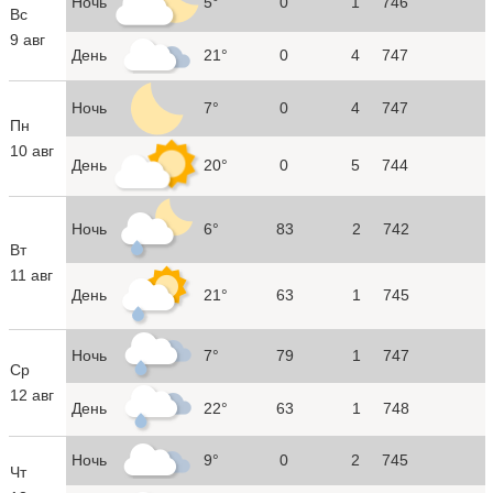
Ночь
5°
0
1
746
Вс
9 авг
День
21°
0
4
747
Ночь
7°
0
4
747
Пн
10 авг
День
20°
0
5
744
Ночь
6°
83
2
742
Вт
11 авг
День
21°
63
1
745
Ночь
7°
79
1
747
Ср
12 авг
День
22°
63
1
748
Ночь
9°
0
2
745
Чт