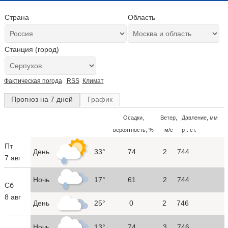
Страна
Область
Станция (город)
Фактическая погода
RSS
Климат
Прогноз на 7 дней
График
Осадки,
Ветер,
Давление, мм
вероятность, %
м/с
рт. ст.
Пт
День
33°
74
2
744
7 авг
Ночь
17°
61
2
744
Сб
8 авг
День
25°
0
2
746
Ночь
13°
74
3
746