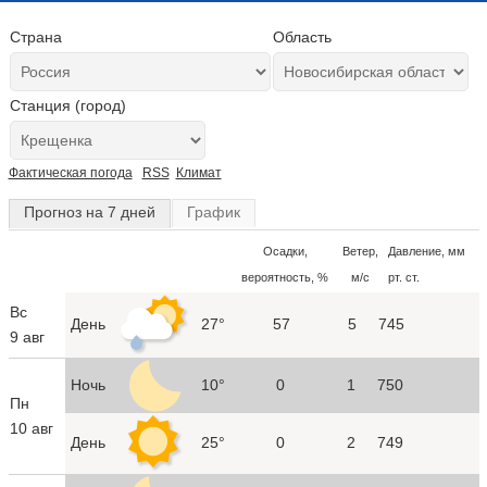
Страна
Область
Станция (город)
Фактическая погода
RSS
Климат
Прогноз на 7 дней
График
Осадки,
Ветер,
Давление, мм
вероятность, %
м/с
рт. ст.
Вс
День
27°
57
5
745
9 авг
Ночь
10°
0
1
750
Пн
10 авг
День
25°
0
2
749