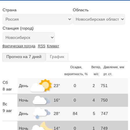
Страна
Область
Станция (город)
Фактическая погода
RSS
Климат
Прогноз на 7 дней
График
Осадки,
Ветер,
Давление, мм
вероятность, %
м/с
рт. ст.
Сб
День
23°
0
2
751
8 авг
Ночь
16°
0
4
750
Вс
9 авг
День
28°
84
5
747
Ночь
14°
0
1
749