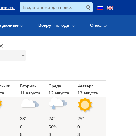
онтакты
е данные
Вокруг погоды
О нас
д)
льник
Вторник
Среда
Четверг
ста
11 августа
12 августа
13 августа
33°
24°
25°
0
56%
0
5
6
3