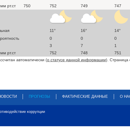
мм рт.ст
750
752
749
747
льная
11°
16°
14°
ероятность
0
0
0
3
7
1
мм рт.ст
752
748
751
ссчитан автоматически (
о статусе данной информации
). Страница
НОВОСТИ
ПРОГНОЗЫ
ФАКТИЧЕСКИЕ ДАННЫЕ
О НА
отиводействие коррупции