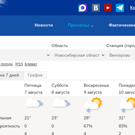
К
Новости
Прогнозы
Фактически
Область
Станция (горо
 погода
RSS
Климат
на 7 дней
График
Пятница
Суббота
Воскресенье
Понеде
7 августа
8 августа
9 августа
10 авгу
льная
21°
23°
28°
31°
ероятность
0
0
67%
83%
4
4
4
2