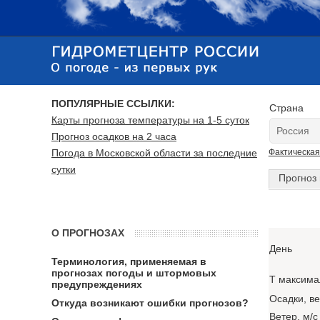
ПОПУЛЯРНЫЕ ССЫЛКИ:
Страна
Карты прогноза температуры на 1-5 суток
Прогноз осадков на 2 часа
Погода в Московской области за последние
Фактическая
сутки
Прогноз 
О ПРОГНОЗАХ
День
Терминология, применяемая в
прогнозах погоды и штормовых
T максима
предупреждениях
Осадки, в
Откуда возникают ошибки прогнозов?
Ветер, м/с