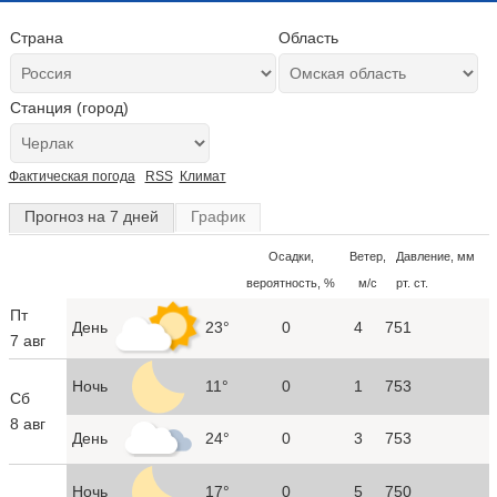
Страна
Область
Станция (город)
Фактическая погода
RSS
Климат
Прогноз на 7 дней
График
Осадки,
Ветер,
Давление, мм
вероятность, %
м/с
рт. ст.
Пт
День
23°
0
4
751
7 авг
Ночь
11°
0
1
753
Сб
8 авг
День
24°
0
3
753
Ночь
17°
0
5
750