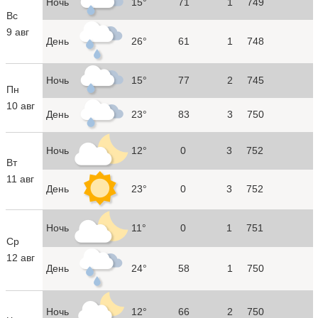
Ночь
15°
71
1
749
Вс
9 авг
День
26°
61
1
748
Ночь
15°
77
2
745
Пн
10 авг
День
23°
83
3
750
Ночь
12°
0
3
752
Вт
11 авг
День
23°
0
3
752
Ночь
11°
0
1
751
Ср
12 авг
День
24°
58
1
750
Ночь
12°
66
2
750