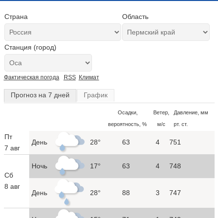
Страна
Область
Станция (город)
Фактическая погода
RSS
Климат
Прогноз на 7 дней
График
Осадки,
Ветер,
Давление, мм
вероятность, %
м/с
рт. ст.
Пт
День
28°
63
4
751
7 авг
Ночь
17°
63
4
748
Сб
8 авг
День
28°
88
3
747