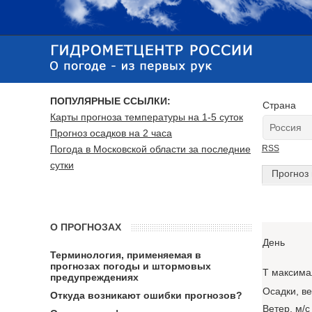
ПОПУЛЯРНЫЕ ССЫЛКИ:
Страна
Карты прогноза температуры на 1-5 суток
Прогноз осадков на 2 часа
Погода в Московской области за последние
RSS
сутки
Прогноз 
О ПРОГНОЗАХ
День
Терминология, применяемая в
прогнозах погоды и штормовых
T максима
предупреждениях
Осадки, в
Откуда возникают ошибки прогнозов?
Ветер, м/с