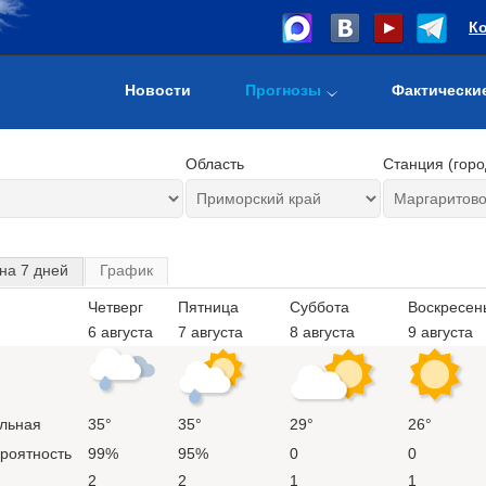
К
Новости
Прогнозы
Фактически
Область
Станция (горо
на 7 дней
График
Четверг
Пятница
Суббота
Воскресен
6 августа
7 августа
8 августа
9 августа
льная
35°
35°
29°
26°
ероятность
99%
95%
0
0
2
2
1
1