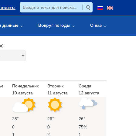
онтакты
е данные
Вокруг погоды
О нас
д)
ье
Понедельник
Вторник
Среда
10 августа
11 августа
12 августа
25°
26°
26°
0
0
75%
1
2
1