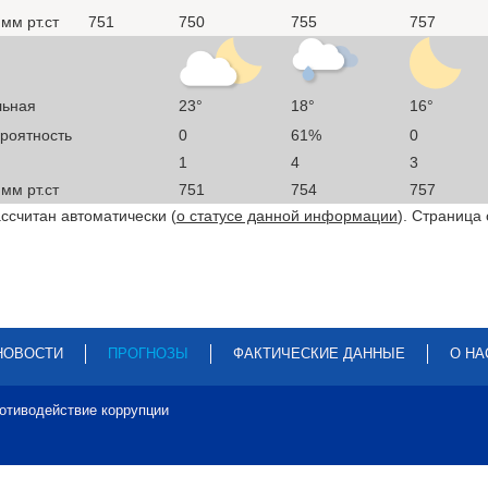
мм рт.ст
751
750
755
757
льная
23°
18°
16°
ероятность
0
61%
0
1
4
3
мм рт.ст
751
754
757
ссчитан автоматически (
о статусе данной информации
). Страница
НОВОСТИ
ПРОГНОЗЫ
ФАКТИЧЕСКИЕ ДАННЫЕ
О НА
отиводействие коррупции