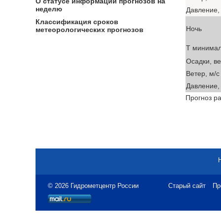
О статусе информации прогнозов на
неделю
Давление, 
Классификация сроков
Ночь
метеорологических прогнозов
T минима
Осадки, в
Ветер, м/с
Давление, 
Прогноз ра
© 2026 Гидрометцентр России
Старый сайт
Пр