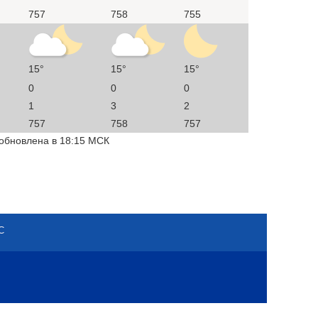
757
758
755
15°
15°
15°
0
0
0
1
3
2
757
758
757
 обновлена в 18:15 МСК
С