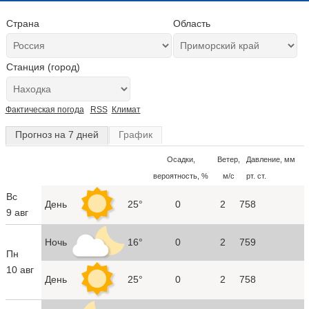
Страна
Область
Станция (город)
Фактическая погода
RSS
Климат
Прогноз на 7 дней
График
Осадки,
Ветер,
Давление, мм
вероятность, %
м/с
рт. ст.
Вс
День
25°
0
2
758
9 авг
Ночь
16°
0
2
759
Пн
10 авг
День
25°
0
2
758