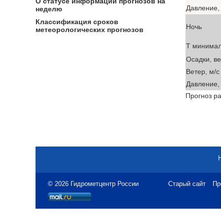
О статусе информации прогнозов на
Давление, 
неделю
Классификация сроков
Ночь
метеорологических прогнозов
T минима
Осадки, в
Ветер, м/с
Давление, 
Прогноз ра
© 2026 Гидрометцентр России
Старый сайт
Пр