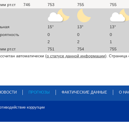
мм рт.ст
746
753
755
755
льная
15°
13°
13°
ероятность
0
0
0
2
2
1
мм рт.ст
751
754
755
ссчитан автоматически (
о статусе данной информации
). Страница
НОВОСТИ
ПРОГНОЗЫ
ФАКТИЧЕСКИЕ ДАННЫЕ
О НА
отиводействие коррупции