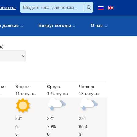
онтакты
е данные
Вокруг погоды
О нас
д)
ник
Вторник
Среда
Четверг
а
11 августа
12 августа
13 августа
23°
22°
23°
0
79%
60%
5
6
3