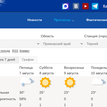
К
Новости
Прогнозы
Фактически
Область
Станция (горо
 погода
RSS
Климат
на 7 дней
График
Пятница
Суббота
Воскресенье
Понедель
7 августа
8 августа
9 августа
10 август
льная
30°
25°
23°
23°
ероятность
58%
0
0
0
2
1
1
2