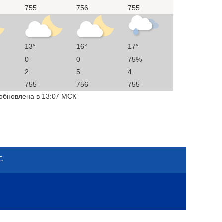
755
756
755
13°
16°
17°
0
0
75%
2
5
4
755
756
755
 обновлена в 13:07 МСК
С