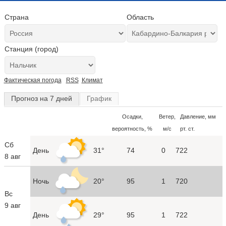
Страна
Область
Станция (город)
Фактическая погода
RSS
Климат
Прогноз на 7 дней
График
Осадки,
Ветер,
Давление, мм
вероятность, %
м/с
рт. ст.
Сб
День
31°
74
0
722
8 авг
Ночь
20°
95
1
720
Вс
9 авг
День
29°
95
1
722