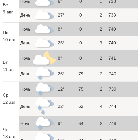
Ночь
6°
0
1
738
Вс
9 авг
День
27°
0
2
738
Ночь
8°
0
2
740
Пн
10 авг
День
26°
0
3
740
Ночь
8°
0
2
741
Вт
11 авг
День
26°
79
2
740
Ночь
12°
75
2
739
Ср
12 авг
День
22°
62
4
744
Ночь
9°
64
2
748
Чт
13 авг