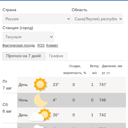
Страна
Область
Станция (город)
Фактическая погода
RSS
Климат
Прогноз на 7 дней
График
Осадки,
Ветер,
Давление, мм
вероятность, %
м/с
рт. ст.
Пт
День
23°
0
1
747
7 авг
Ночь
4°
0
0
746
Сб
8 авг
День
26°
0
1
742