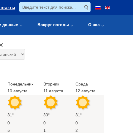
онтакты
е данные
Вокруг погоды
О нас
д)
Понедельник
Вторник
Среда
10 августа
11 августа
12 августа
31°
30°
31°
0
0
0
5
1
2