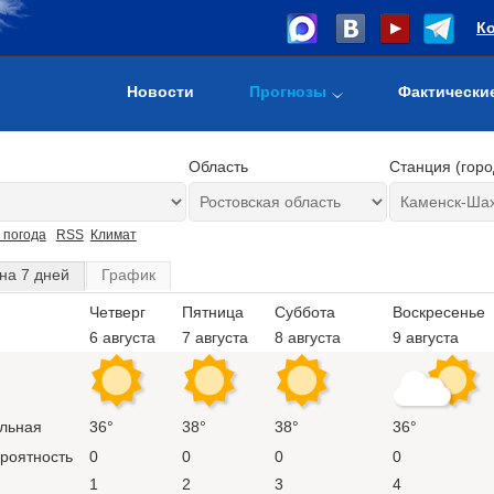
К
Новости
Прогнозы
Фактически
Область
Станция (горо
 погода
RSS
Климат
на 7 дней
График
Четверг
Пятница
Суббота
Воскресенье
6 августа
7 августа
8 августа
9 августа
льная
36°
38°
38°
36°
ероятность
0
0
0
0
1
2
3
4