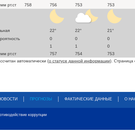
мм рт.ст
758
756
753
753
льная
22°
22°
21°
ероятность
0
0
0
1
1
0
мм рт.ст
757
754
753
ссчитан автоматически (
о статусе данной информации
). Страница
НОВОСТИ
ПРОГНОЗЫ
ФАКТИЧЕСКИЕ ДАННЫЕ
О НА
отиводействие коррупции