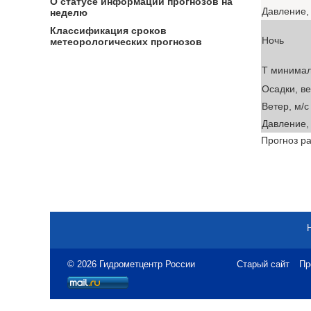
О статусе информации прогнозов на
Давление, 
неделю
Классификация сроков
Ночь
метеорологических прогнозов
T минима
Осадки, в
Ветер, м/с
Давление, 
Прогноз ра
© 2026 Гидрометцентр России
Старый сайт
Пр