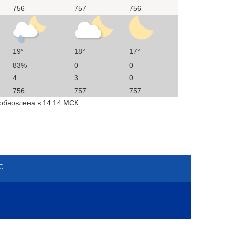
756
757
756
19°
18°
17°
83%
0
0
4
3
0
756
757
757
 обновлена в 14:14 МСК
С