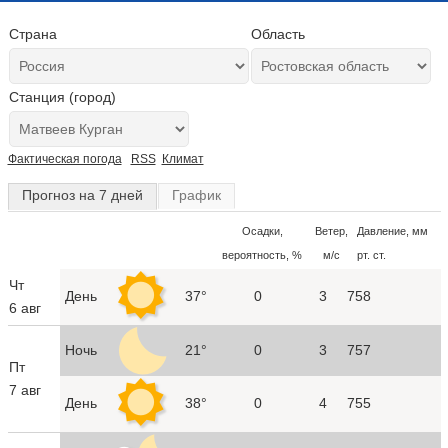
Страна
Область
Станция (город)
Фактическая погода
RSS
Климат
Прогноз на 7 дней
График
Осадки,
Ветер,
Давление, мм
вероятность, %
м/с
рт. ст.
Чт
День
37°
0
3
758
6 авг
Ночь
21°
0
3
757
Пт
7 авг
День
38°
0
4
755