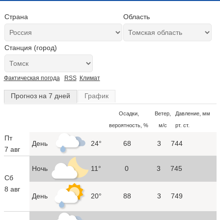
Страна
Область
Станция (город)
Фактическая погода
RSS
Климат
Прогноз на 7 дней
График
Осадки,
Ветер,
Давление, мм
вероятность, %
м/с
рт. ст.
Пт
День
24°
68
3
744
7 авг
Ночь
11°
0
3
745
Сб
8 авг
День
20°
88
3
749