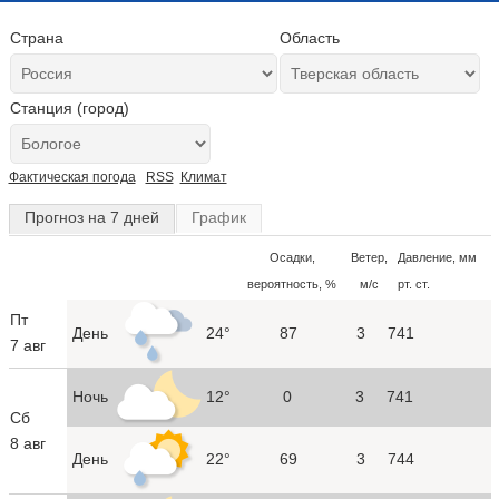
Страна
Область
Станция (город)
Фактическая погода
RSS
Климат
Прогноз на 7 дней
График
Осадки,
Ветер,
Давление, мм
вероятность, %
м/с
рт. ст.
Пт
День
24°
87
3
741
7 авг
Ночь
12°
0
3
741
Сб
8 авг
День
22°
69
3
744