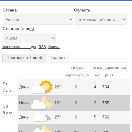
Страна
Область
Станция (город)
Фактическая погода
RSS
Климат
Прогноз на 7 дней
График
Осадки,
Ветер,
Давление, мм
вероятность, %
м/с
рт. ст.
Пт
День
22°
0
4
754
7 авг
Ночь
10°
0
2
755
Сб
8 авг
День
27°
0
5
752