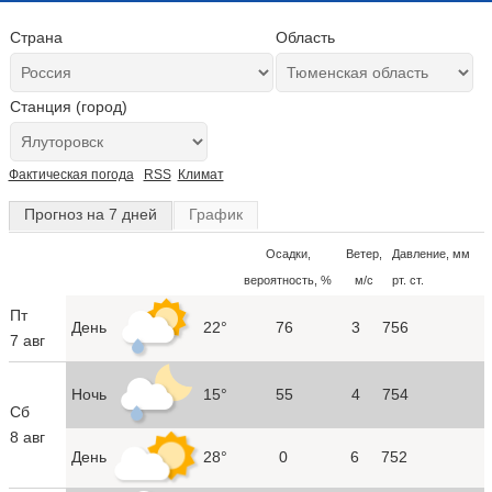
Страна
Область
Станция (город)
Фактическая погода
RSS
Климат
Прогноз на 7 дней
График
Осадки,
Ветер,
Давление, мм
вероятность, %
м/с
рт. ст.
Пт
День
22°
76
3
756
7 авг
Ночь
15°
55
4
754
Сб
8 авг
День
28°
0
6
752