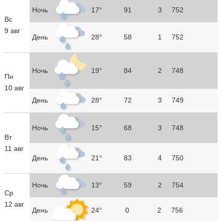
Ночь
17°
91
3
752
Вс
9 авг
День
28°
58
1
752
Ночь
19°
84
2
748
Пн
10 авг
День
28°
72
3
749
Ночь
15°
68
3
748
Вт
11 авг
День
21°
83
4
750
Ночь
13°
59
2
754
Ср
12 авг
День
24°
0
2
756