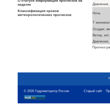
О статусе информации прогнозов на
Давление, 
неделю
Классификация сроков
Ночь
метеорологических прогнозов
T минима
Осадки, в
Ветер, м/с
Давление, 
Прогноз ра
© 2026 Гидрометцентр России
Старый сайт
Пр