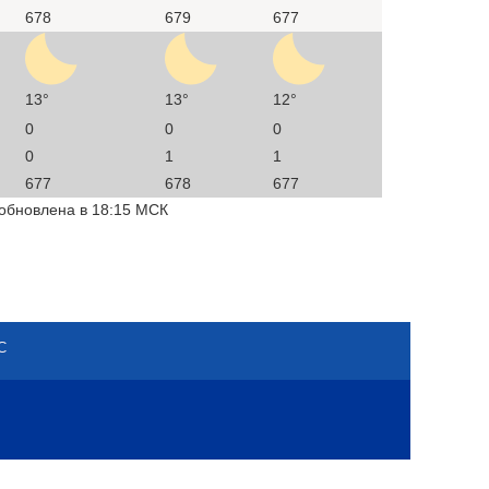
678
679
677
13°
13°
12°
0
0
0
0
1
1
677
678
677
 обновлена в 18:15 МСК
С