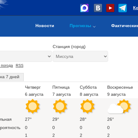
К
Новости
Прогнозы
Фактически
Станция (город)
 погода
RSS
на 7 дней
Четверг
Пятница
Суббота
Воскресенье
6 августа
7 августа
8 августа
9 августа
льная
27°
29°
28°
26°
ероятность
0
0
0
0
1
2
2
2