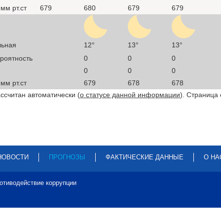
мм рт.ст
679
680
679
679
льная
12°
13°
13°
ероятность
0
0
0
0
0
0
мм рт.ст
679
678
678
ссчитан автоматически (
о статусе данной информации
). Страница
НОВОСТИ
ПРОГНОЗЫ
ФАКТИЧЕСКИЕ ДАННЫЕ
О НА
отиводействие коррупции