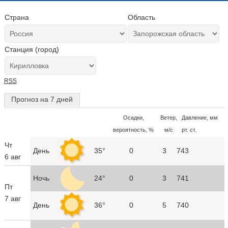
Страна
Область
Станция (город)
RSS
Прогноз на 7 дней
Осадки,
Ветер,
Давление, мм
вероятность, %
м/с
рт. ст.
Чт
День
35°
0
3
743
6 авг
Ночь
24°
0
3
741
Пт
7 авг
День
36°
0
5
740