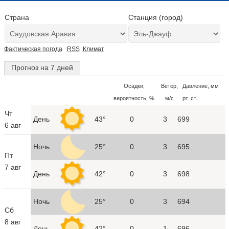
Страна
Станция (город)
Фактическая погода
RSS
Климат
Прогноз на 7 дней
Осадки,
Ветер,
Давление, мм
вероятность, %
м/с
рт. ст.
Чт
День
43°
0
3
699
6 авг
Ночь
25°
0
3
695
Пт
7 авг
День
42°
0
3
698
Ночь
25°
0
3
694
Сб
8 авг
День
42°
0
1
696