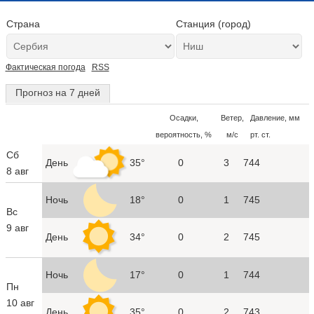
Страна
Станция (город)
Фактическая погода
RSS
Прогноз на 7 дней
Осадки,
Ветер,
Давление, мм
вероятность, %
м/с
рт. ст.
Сб
День
35°
0
3
744
8 авг
Ночь
18°
0
1
745
Вс
9 авг
День
34°
0
2
745
Ночь
17°
0
1
744
Пн
10 авг
День
35°
0
2
743