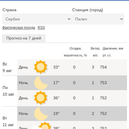
Страна
Станция (город)
Фактическая погода
RSS
Прогноз на 7 дней
Осадки,
Ветер,
Давление, мм
вероятность, %
м/с
рт. ст.
Вс
День
33°
0
3
754
9 авг
Ночь
17°
0
1
753
Пн
10 авг
День
36°
0
1
752
Ночь
19°
0
2
752
Вт
11 авг
День
38°
0
3
752