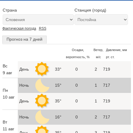
Страна
Станция (город)
Фактическая погода
RSS
Прогноз на 7 дней
Осадки,
Ветер,
Давление, мм
вероятность, %
м/с
рт. ст.
Вс
День
33°
0
2
719
9 авг
Ночь
15°
0
1
717
Пн
10 авг
День
35°
0
1
719
Ночь
16°
0
2
717
Вт
11 авг
День
35°
0
3
719