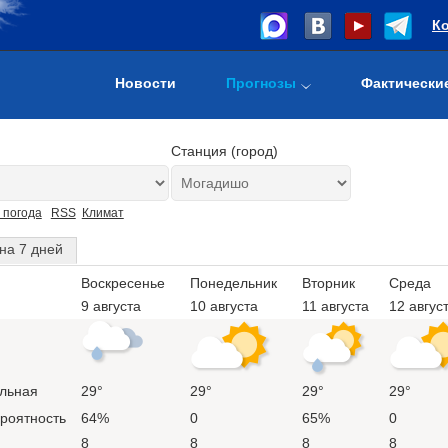
К
Новости
Прогнозы
Фактически
Станция (город)
 погода
RSS
Климат
на 7 дней
Воскресенье
Понедельник
Вторник
Среда
9 августа
10 августа
11 августа
12 авгус
льная
29°
29°
29°
29°
ероятность
64%
0
65%
0
8
8
8
8