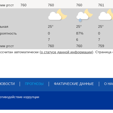
мм рт.ст
760
760
760
761
льная
25°
25°
25°
ероятность
0
87%
0
7
6
7
мм рт.ст
760
760
759
ссчитан автоматически (
о статусе данной информации
). Страница
НОВОСТИ
ПРОГНОЗЫ
ФАКТИЧЕСКИЕ ДАННЫЕ
О НА
отиводействие коррупции