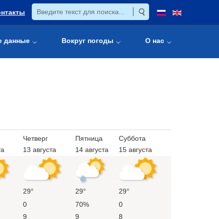
онтакты
е данные
Вокруг погоды
О нас
Четверг
Пятница
Суббота
та
13 августа
14 августа
15 августа
29°
29°
29°
0
70%
0
9
9
8