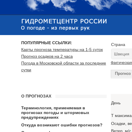
ПОПУЛЯРНЫЕ ССЫЛКИ:
Страна
Карты прогноза температуры на 1-5 суток
Прогноз осадков на 2 часа
Погода в Московской области за последние
Фактическая
сутки
Прогноз 
О ПРОГНОЗАХ
День
Терминология, применяемая в
прогнозах погоды и штормовых
T максима
предупреждениях
Осадки, в
Откуда возникают ошибки прогнозов?
Ветер, м/с