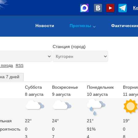
К
Новости
Прогнозы
Фактически
Станция (город)
 погода
RSS
на 7 дней
Суббота
Воскресенье
Понедельник
Вторни
8 августа
9 августа
10 августа
11 авгу
льная
22°
24°
21°
19°
ероятность
0
0
91%
0
3
7
4
8