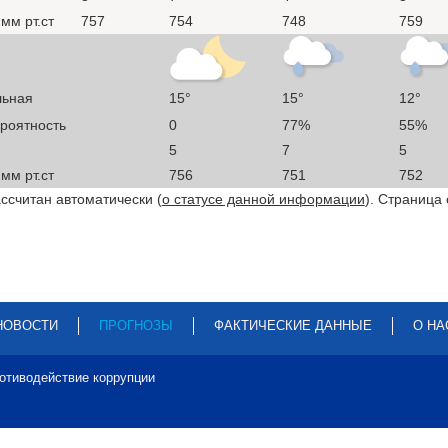
мм рт.ст
757
754
748
759
льная
15°
15°
12°
ероятность
0
77%
55%
5
7
5
мм рт.ст
756
751
752
ссчитан автоматически (
о статусе данной информации
). Страница
НОВОСТИ
ПРОГНОЗЫ
ФАКТИЧЕСКИЕ ДАННЫЕ
О НА
отиводействие коррупции