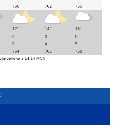
766
762
755
12°
14°
15°
0
0
0
6
4
5
764
766
758
 обновлена в 14:14 МСК
С