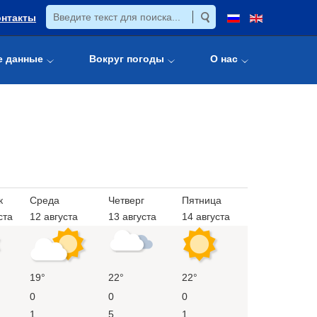
онтакты
е данные
Вокруг погоды
О нас
к
Среда
Четверг
Пятница
ста
12 августа
13 августа
14 августа
19°
22°
22°
0
0
0
1
5
1