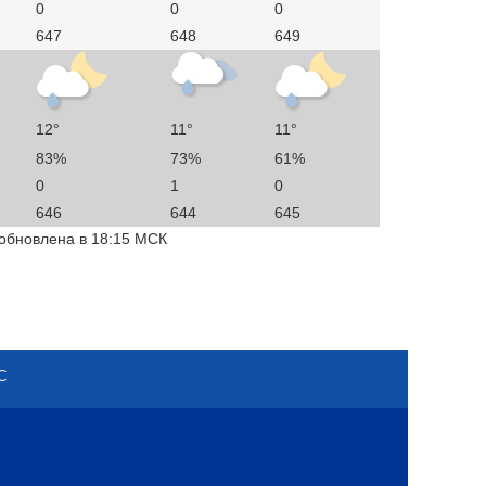
0
0
0
647
648
649
12°
11°
11°
83%
73%
61%
0
1
0
646
644
645
 обновлена в 18:15 МСК
С