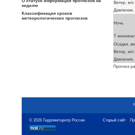
О статусе информации прогнозов на
Ветер, м/с
неделю
Давление, 
Классификация сроков
метеорологических прогнозов
Ночь
T минима
Осадки, в
Ветер, м/с
Давление, 
Прогноз ра
© 2026 Гидрометцентр России
Старый сайт
Пр