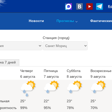
К
Новости
Прогнозы
Фактически
Станция (город)
на 7 дней
Четверг
Пятница
Суббота
Воскресенье
6 августа
7 августа
8 августа
9 августа
льная
25°
22°
23°
25°
ероятность
99%
95%
78%
70%