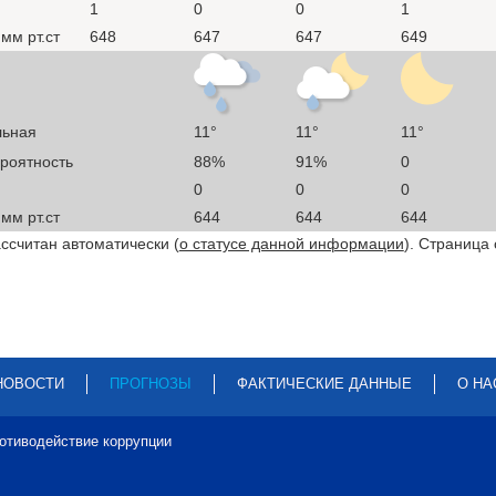
1
0
0
1
мм рт.ст
648
647
647
649
льная
11°
11°
11°
ероятность
88%
91%
0
0
0
0
мм рт.ст
644
644
644
ссчитан автоматически (
о статусе данной информации
). Страница
НОВОСТИ
ПРОГНОЗЫ
ФАКТИЧЕСКИЕ ДАННЫЕ
О НА
отиводействие коррупции