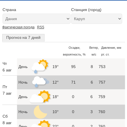
Страна
Станция (город)
Фактическая погода
RSS
Прогноз на 7 дней
Осадки,
Ветер,
Давление, мм
вероятность, %
м/с
рт. ст.
Чт
День
19°
95
8
753
6 авг
Ночь
12°
71
6
757
Пт
7 авг
День
18°
0
6
759
Ночь
10°
0
3
760
Сб
8 авг
День
22°
0
2
760